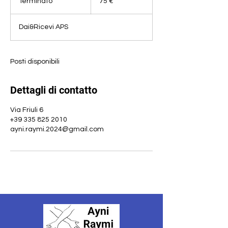
Terminato
T
75 €
e
r
Dai&Ricevi APS
m
i
n
a
Posti disponibili
t
o
Dettagli di contatto
Via Friuli 6
+39 335 825 2010
ayni.raymi.2024@gmail.com